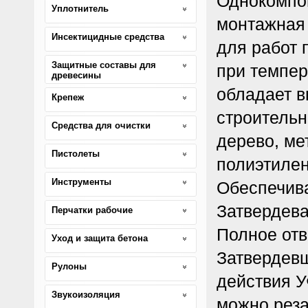
Однокомпо
Уплотнитель
монтажная 
Инсектицидные средства
для работ 
Защитные составы для
при темпер
древесины
обладает в
Крепеж
строительн
Средства для очистки
дерево, ме
Пистолеты
полиэтилен
Инструменты
Обеспечива
Затвердева
Перчатки рабочие
Полное отв
Уход и защита бетона
Затвердев
Рулоны
действия У
Звукоизоляция
можно реза