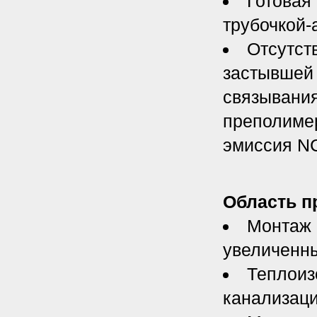
Готовая
трубочкой-
Отсутст
застывшей
связывания
преполимер
эмиссия N
Область п
Монтаж 
увеличенн
Теплоиз
канализаци