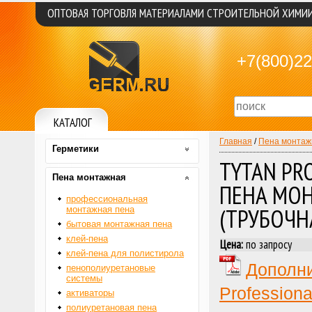
ОПТОВАЯ ТОРГОВЛЯ МАТЕРИАЛАМИ СТРОИТЕЛЬНОЙ ХИМИ
+7(800)22
КАТАЛОГ
Главная
/
Пена монтаж
Герметики
TYTAN PR
Пена монтажная
ПЕНА МО
профессиональная
(ТРУБОЧН
монтажная пена
бытовая монтажная пена
клей-пена
Цена:
по запросу
клей-пена для полистирола
Дополн
пенополиуретановые
системы
Profession
активаторы
полиуретановая пена