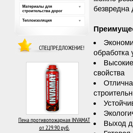
Материалы для
безвредна 
строительства дорог
Теплоизоляция
Преимуще
Экономи
СПЕЦПРЕДЛОЖЕНИЕ!
обработка 
Высокие
свойства
Отлична
строитель
Устойчив
Экологи
Пена противопожарная INVAMAT
Выход д
от 229.90 руб.