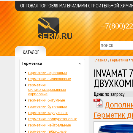
ОПТОВАЯ ТОРГОВЛЯ МАТЕРИАЛАМИ СТРОИТЕЛЬНОЙ ХИМИ
+7(800)22
КАТАЛОГ
Главная
/
Герметики
/
г
Герметики
INVAMAT 
герметики акриловые
ДВУХКОМ
герметики силиконовые
герметики
силиконизированные
Цена:
по запросу
акриловые
герметики битумные
Дополни
герметики бутиловые
герметики каучуковые
Герметик 
герметики полиуретановые
герметики нейтральные
герметики гибридные