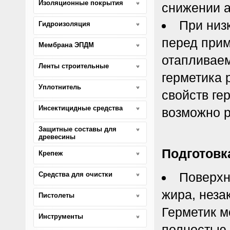
Изоляционные покрытия
снижении а
При низ
Гидроизоляция
перед прим
Мембрана ЭПДМ
отапливаем
Ленты строительные
герметика 
Уплотнитель
свойств гер
Инсектицидные средства
возможно р
Защитные составы для
древесины
Подготовк
Крепеж
Поверхно
Средства для очистки
жира, неза
Пистолеты
Герметик м
Инструменты
полностью 