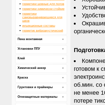
герметики шовные для полов
Устойчи
герметики химически стойкие
герметики
Удобств
самовыравнивающиеся для
швов
Окрашив
инъекционные составы
органическ
герметик виброакустический
Пена монтажная
Подготовк
Установки ППУ
Клей
Компоне
готовом к
Химический анкер
электроинс
Краска
об.мин. со
Грунтовки и праймеры
не менее 1
Огнезащитные материалы
потере тик