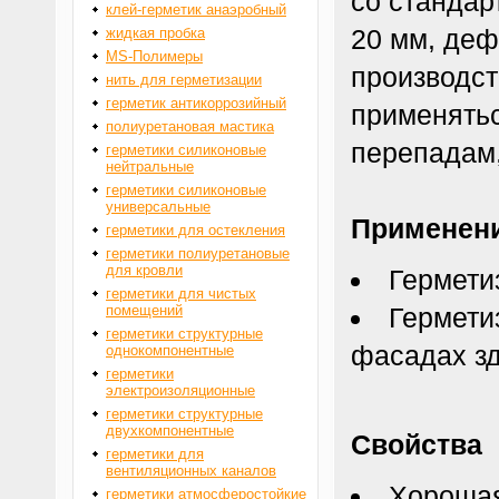
со станда
клей-герметик анаэробный
20 мм, деф
жидкая пробка
MS-Полимеры
производст
нить для герметизации
герметик антикоррозийный
применять
полиуретановая мастика
перепадам,
герметики силиконовые
нейтральные
герметики силиконовые
универсальные
Применен
герметики для остекления
герметики полиуретановые
для кровли
Гермети
герметики для чистых
помещений
Гермети
герметики структурные
фасадах зд
однокомпонентные
герметики
электроизоляционные
герметики структурные
двухкомпонентные
Свойства
герметики для
вентиляционных каналов
Хорошая 
герметики атмосферостойкие