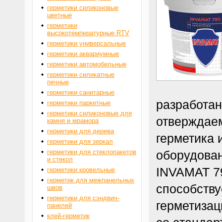
герметики силиконовые
цветные
герметики
высокотемпературные RTV
герметики универсальные
герметики аквариумные
герметики автомобильные
герметики силикатные
печные
герметики санитарные
разработан
герметики паркетные
герметики силиконовые для
отверждае
камня и мрамора
герметики для дерева
герметика 
герметики для зеркал
герметики для стеклопакетов
оборудован
и стекол
INVAMAT 79
герметики кровельные
герметик для межпанельных
способству
швов
герметики для сэндвич-
герметизац
панелей
клей-герметик