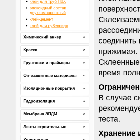
клей для труб ПВХ
поверхност
эпоксидный состав
двухкомпонентный
Склеиваемы
клей-цемент
клей для рубероида
рассоедини
Химический анкер
соединить 
прижимая.
Краска
Склеенные 
Грунтовки и праймеры
время полн
Огнезащитные материалы
Ограничен
Изоляционные покрытия
В случае с
Гидроизоляция
рекоменду
Мембрана ЭПДМ
теста.
Ленты строительные
Хранение и
Уплотнитель