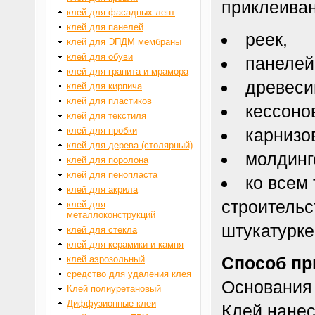
приклеиван
клей для фасадных лент
клей для панелей
реек,
клей для ЭПДМ мембраны
клей для обуви
панелей
клей для гранита и мрамора
древеси
клей для кирпича
клей для пластиков
кессоно
клей для текстиля
клей для пробки
карнизо
клей для дерева (столярный)
молдинг
клей для поролона
клей для пенопласта
ко всем
клей для акрила
строительс
клей для
металлоконструкций
штукатурке
клей для стекла
клей для керамики и камня
Способ пр
клей аэрозольный
средство для удаления клея
Основания 
Клей полиуретановый
Диффузионные клеи
Клей нанес