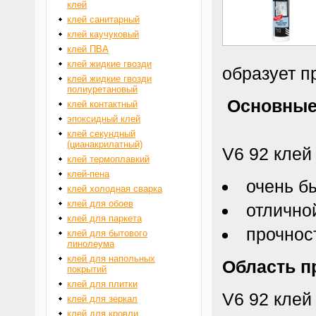
клей
клей санитарный
клей каучуковый
клей ПВА
клей жидкие гвозди
образует п
клей жидкие гвозди
полиуретановый
Основные
клей контактный
эпоксидный клей
клей секундный
(цианакрилатный)
V6 92 клей
клей термоплавкий
клей-пена
очень б
клей холодная сварка
клей для обоев
отлично
клей для паркета
прочнос
клей для бытового
линолеума
клей для напольных
Область п
покрытий
клей для плитки
V6 92 клей
клей для зеркал
клей для кровли