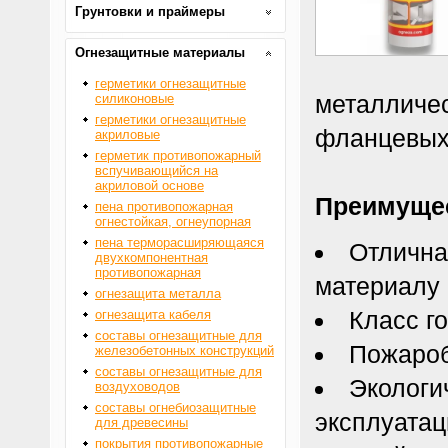
Грунтовки и праймеры
Огнезащитные материалы
герметики огнезащитные
металличес
силиконовые
герметики огнезащитные
фланцевых
акриловые
герметик противопожарный
вспучивающийся на
акриловой основе
Преимуще
пена противопожарная
огнестойкая, огнеупорная
пена терморасширяющаяся
Отлична
двухкомпонентная
противопожарная
материалу
огнезащита металла
Класс г
огнезащита кабеля
составы огнезащитные для
Пожароб
железобетонных конструкций
составы огнезащитные для
Экологи
воздуховодов
составы огнебиозащитные
эксплуатац
для древесины
покрытия противопожарные