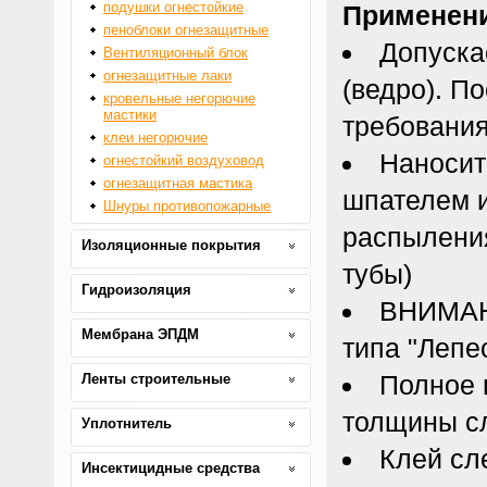
подушки огнестойкие
Применен
пеноблоки огнезащитные
Допуска
Вентиляционный блок
огнезащитные лаки
(ведро). П
кровельные негорючие
мастики
требования
клеи негорючие
Наносит
огнестойкий воздуховод
огнезащитная мастика
шпателем и
Шнуры противопожарные
распыления
Изоляционные покрытия
тубы)
Гидроизоляция
ВНИМАНИ
Мембрана ЭПДМ
типа "Лепе
Полное 
Ленты строительные
толщины с
Уплотнитель
Клей сл
Инсектицидные средства