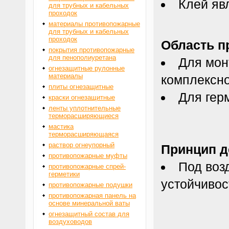
Клей яв
для трубных и кабельных
проходок
материалы противопожарные
для трубных и кабельных
проходок
Область п
покрытия противопожарные
для пенополиуретана
Для мон
огнезащитные рулонные
материалы
комплексн
плиты огнезащитные
Для гер
краски огнезащитные
ленты уплотнительные
терморасширяющиеся
мастика
терморасширяющаяся
раствор огнеупорный
Принцип д
противопожарные муфты
Под воз
противопожарные спрей-
герметики
устойчивос
противопожарные подушки
противопожарная панель на
основе минеральной ваты
огнезащитный состав для
воздуховодов