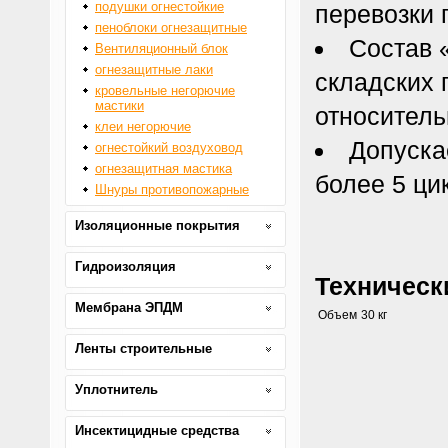
подушки огнестойкие
перевозки 
пеноблоки огнезащитные
Состав 
Вентиляционный блок
огнезащитные лаки
складских 
кровельные негорючие
мастики
относитель
клеи негорючие
Допуска
огнестойкий воздуховод
огнезащитная мастика
более 5 ци
Шнуры противопожарные
Изоляционные покрытия
Гидроизоляция
Техническ
Мембрана ЭПДМ
Объем
30 кг
Ленты строительные
Уплотнитель
Инсектицидные средства