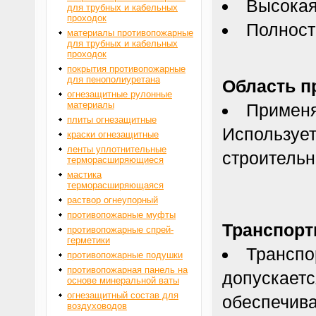
Высокая
для трубных и кабельных
проходок
Полност
материалы противопожарные
для трубных и кабельных
проходок
покрытия противопожарные
для пенополиуретана
Область п
огнезащитные рулонные
материалы
Применя
плиты огнезащитные
Использует
краски огнезащитные
ленты уплотнительные
строительн
терморасширяющиеся
мастика
терморасширяющаяся
раствор огнеупорный
противопожарные муфты
Транспорт
противопожарные спрей-
герметики
Транспо
противопожарные подушки
противопожарная панель на
допускаетс
основе минеральной ваты
огнезащитный состав для
обеспечива
воздуховодов