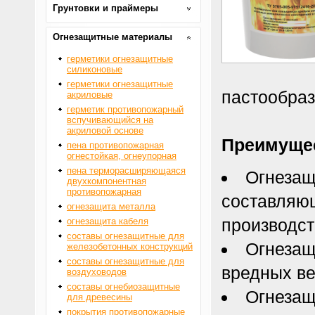
Грунтовки и праймеры
Огнезащитные материалы
герметики огнезащитные
силиконовые
герметики огнезащитные
пастообраз
акриловые
герметик противопожарный
вспучивающийся на
акриловой основе
Преимуще
пена противопожарная
огнестойкая, огнеупорная
пена терморасширяющаяся
Огнезащ
двухкомпонентная
противопожарная
составляющ
огнезащита металла
производст
огнезащита кабеля
составы огнезащитные для
Огнезащ
железобетонных конструкций
составы огнезащитные для
вредных в
воздуховодов
составы огнебиозащитные
Огнезащ
для древесины
покрытия противопожарные