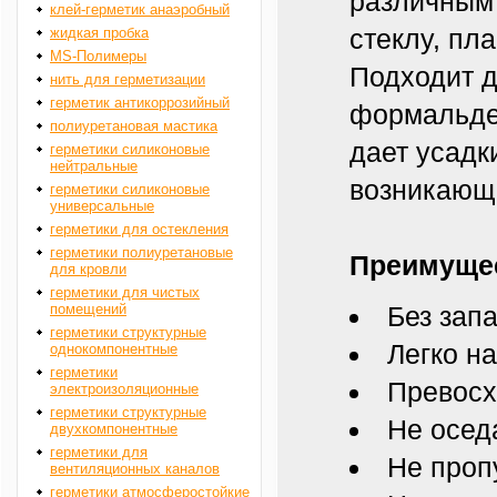
различным 
клей-герметик анаэробный
стеклу, пла
жидкая пробка
MS-Полимеры
Подходит д
нить для герметизации
герметик антикоррозийный
формальдег
полиуретановая мастика
дает усадк
герметики силиконовые
нейтральные
возникающ
герметики силиконовые
универсальные
герметики для остекления
герметики полиуретановые
Преимуще
для кровли
герметики для чистых
помещений
Без зап
герметики структурные
Легко н
однокомпонентные
герметики
Превосх
электроизоляционные
герметики структурные
Не осед
двухкомпонентные
герметики для
Не проп
вентиляционных каналов
герметики атмосферостойкие