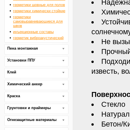
Надежна
герметики шовные для полов
Химичес
герметики химически стойкие
герметики
Устойчи
самовыравнивающиеся для
швов
солнечном
инъекционные составы
герметик виброакустический
Не вызы
Пена монтажная
Прочный
Подходи
Установки ППУ
известь, в
Клей
Химический анкер
Поверхнос
Краска
Стекло
Грунтовки и праймеры
Натурал
Огнезащитные материалы
Бетон/К