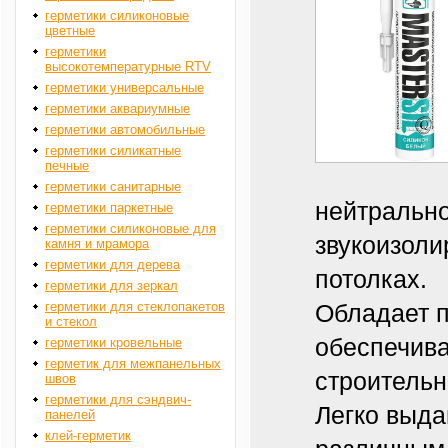
Информация
герметики силиконовые
информацио
цветные
герметики
высокотемпературные RTV
герметики универсальные
герметики аквариумные
герметики автомобильные
герметики силикатные
печные
герметики санитарные
нейтрально
герметики паркетные
герметики силиконовые для
звукоизоли
камня и мрамора
герметики для дерева
потолках.
герметики для зеркал
герметики для стеклопакетов
Обладает 
и стекол
обеспечива
герметики кровельные
герметик для межпанельных
строитель
швов
герметики для сэндвич-
Легко выда
панелей
клей-герметик