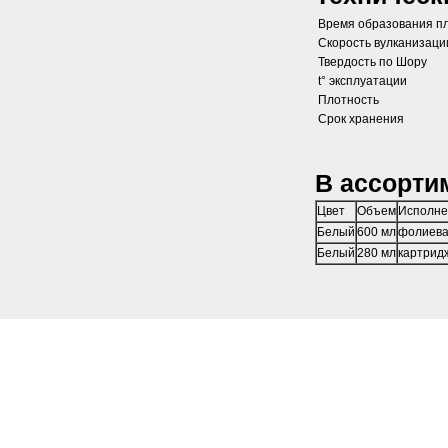
Время образования п
Скорость вулканизаци
Твердость по Шору
t° эксплуатации
Плотность
Срок хранения
В ассорти
Цвет
Объем
Исполне
Белый
600 мл
фолиева
Белый
280 мл
картрид