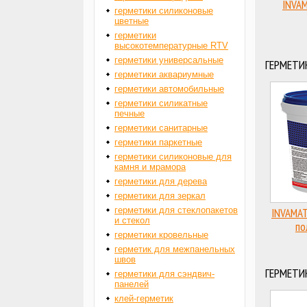
INVAM
герметики силиконовые
цветные
герметики
высокотемпературные RTV
герметики универсальные
ГЕРМЕТИ
герметики аквариумные
герметики автомобильные
герметики силикатные
печные
герметики санитарные
герметики паркетные
герметики силиконовые для
камня и мрамора
герметики для дерева
герметики для зеркал
герметики для стеклопакетов
INVAMAT
и стекол
по
герметики кровельные
герметик для межпанельных
швов
ГЕРМЕТИ
герметики для сэндвич-
панелей
клей-герметик