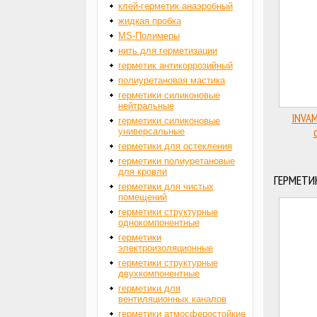
клей-герметик анаэробный
жидкая пробка
MS-Полимеры
нить для герметизации
герметик антикоррозийный
полиуретановая мастика
герметики силиконовые
нейтральные
INVAM
герметики силиконовые
универсальные
высо
герметики для остекления
герметики полиуретановые
для кровли
ГЕРМЕТИ
герметики для чистых
помещений
герметики структурные
однокомпонентные
герметики
электроизоляционные
герметики структурные
двухкомпонентные
герметики для
вентиляционных каналов
герметики атмосферостойкие