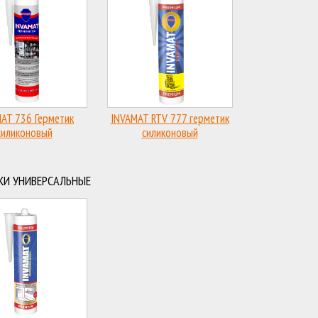
AT 736 Герметик
INVAMAT RTV 777 герметик
силиконовый
силиконовый
котемпературный
маслобензостойкий
КИ УНИВЕРСАЛЬНЫЕ