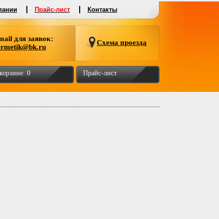
пании
Прайс-лист
Контакты
mail для заявок:
Схема проезда
ermetik@bk.ru
 корзине:
0
Прайс-лист