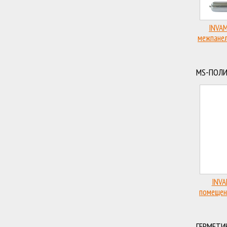
INVAM
межпанел
MS-ПОЛ
INVA
помещен
ГЕРМЕТИ