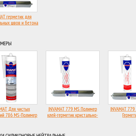
AT герметик для
ьных швов и бетона
ИМЕРЫ
MAT Для чистых
INVAMAT 779 MS Полимер
INVAMAT 779
ий 786 MS-Полимер
клей-герметик кристально-
Гермет
прозрачный
деформацио
КИ СИЛИКОНОВЫЕ НЕЙТРАЛЬНЫЕ