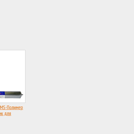
 MS-Полимер
ик для
нных швов