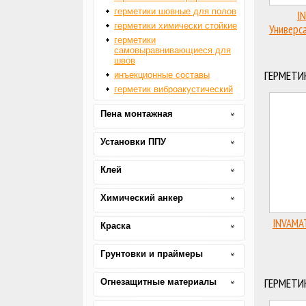
герметики шовные для полов
I
герметики химически стойкие
Универс
герметики
самовыравнивающиеся для
швов
ГЕРМЕТИ
инъекционные составы
герметик виброакустический
Пена монтажная
Установки ППУ
Клей
Химический анкер
INVAMA
Краска
Грунтовки и праймеры
ГЕРМЕТИ
Огнезащитные материалы