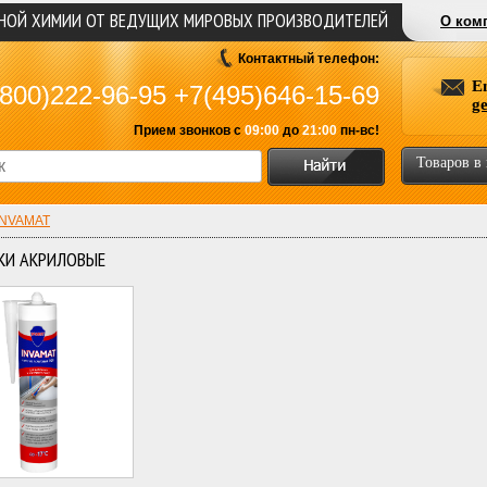
ЬНОЙ ХИМИИ ОТ ВЕДУЩИХ МИРОВЫХ ПРОИЗВОДИТЕЛЕЙ
О ком
Контактный телефон:
E
800)222-96-95
+7(495)646-15-69
g
Прием звонков с
09:00
до
21:00
пн-вс!
Товаров в
INVAMAT
КИ АКРИЛОВЫЕ