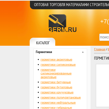
ОПТОВАЯ ТОРГОВЛЯ МАТЕРИАЛАМИ СТРОИТЕЛ
+7(
КАТАЛОГ
Главная
/
Герметики
ГЕРМЕТИ
герметики акриловые
герметики силиконовые
герметики
силиконизированные
акриловые
герметики битумные
герметики бутиловые
герметики каучуковые
герметики полиуретановые
герметики нейтральные
герметики гибридные