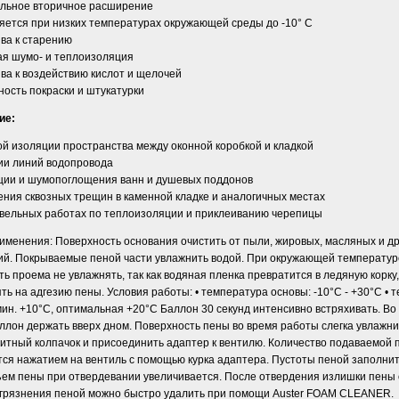
льное вторичное расширение
яется при низких температурах окружающей среды до -10° С
ва к старению
ая шумо- и теплоизоляция
ва к воздействию кислот и щелочей
ость покраски и штукатурки
ие:
й изоляции пространства между оконной коробкой и кладкой
ии линий водопровода
ции и шумопоглощения ванн и душевых поддонов
ения сквозных трещин в каменной кладке и аналогичных местах
овельных работах по теплоизоляции и приклеиванию черепицы
рименения:
Поверхность основания очистить от пыли, жировых, масляных и др
ий. Покрываемые пеной части увлажнить водой. При окружающей температур
ь проема не увлажнять, так как водяная пленка превратится в ледяную корку
ть на адгезию пены. Условия работы: • температура основы: -10°С - +30°С • 
мин. +10°С, оптимальная +20°С Баллон 30 секунд интенсивно встряхивать. Во
ллон держать вверх дном. Поверхность пены во время работы слегка увлажни
итный колпачок и присоединить адаптер к вентилю. Количество подаваемой 
тся нажатием на вентиль с помощью курка адаптера. Пустоты пеной заполнит
бъем пены при отвердевании увеличивается. После отвердения излишки пены 
грязнения пеной можно быстро удалить при помощи Auster FOAM CLEANER.