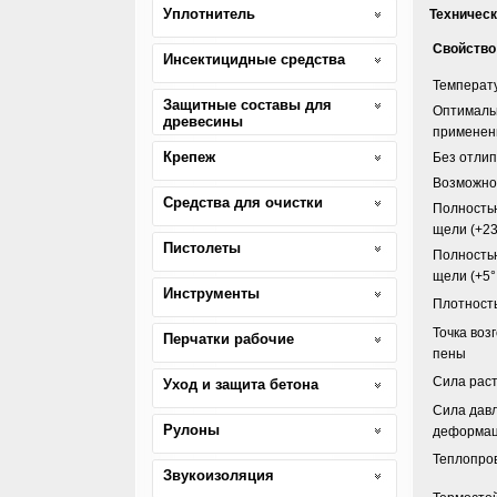
Уплотнитель
Техническ
Свойство
Инсектицидные средства
Температ
Защитные составы для
Оптималь
древесины
применен
Крепеж
Без отли
Возможно
Средства для очистки
Полность
щели (+23
Пистолеты
Полность
щели (+5°
Инструменты
Плотност
Точка воз
Перчатки рабочие
пены
Сила рас
Уход и защита бетона
Сила дав
Рулоны
деформа
Теплопро
Звукоизоляция