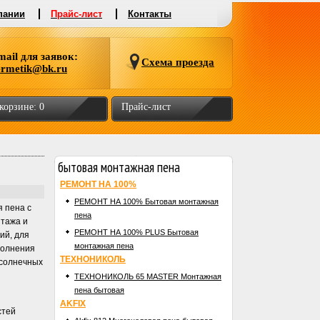
пании
Прайс-лист
Контакты
mail для заявок:
Схема проезда
ermetik@bk.ru
 корзине:
0
Прайс-лист
бытовая монтажная пена
РЕМОНТ НА 100%
РЕМОНТ НА 100% Бытовая монтажная
 пена c
пена
тажа и
РЕМОНТ НА 100% PLUS Бытовая
ий, для
монтажная пена
полнения
ТЕХНОНИКОЛЬ
 солнечных
ТЕХНОНИКОЛЬ 65 MASTER Монтажная
пена бытовая
AKFIX
стей