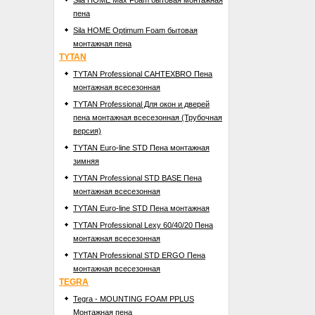
Sila HOME Max Foam бытовая монтажная
пена
Sila HOME Optimum Foam бытовая
монтажная пена
TYTAN
TYTAN Professional САНТЕХBRO Пена
монтажная всесезонная
TYTAN Professional Для окон и дверей
пена монтажная всесезонная (Трубочная
версия)
TYTAN Euro-line STD Пена монтажная
зимняя
TYTAN Professional STD BASE Пена
монтажная всесезонная
TYTAN Euro-line STD Пена монтажная
TYTAN Professional Lexy 60/40/20 Пена
монтажная всесезонная
TYTAN Professional STD ERGO Пена
монтажная всесезонная
TEGRA
Tegra - MOUNTING FOAM PPLUS
Mонтажная пена