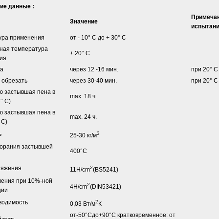
ие данные :
Примеча
Значение
испытан
ура применения
от - 10° С до + 30° С
ная температура
+ 20° С
ия
па
через 12 -16 мин.
при 20° 
 обрезать
через 30-40 мин.
при 20° С
ю застывшая пена в
max. 18 ч.
° С)
ю застывшая пена в
max. 24 ч.
 С)
ь
3
25-30 кг/м
горания застывшей
400°С
тяжения
2
11H/cm
(BS5241)
ления при 10%-ной
2
4H/cm
(DIN53421)
ции
водимость
2
0,03 Вт/м
К
от-50°Сдо+90°С кратковременное: от