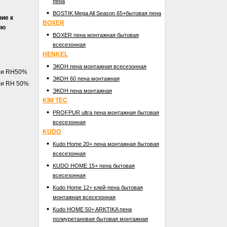
пена
BOSTIK Mega All Season 65+бытовая пена
ние
к
BOXER
ию
BOXER пена монтажная бытовая
всесезонная
HENKEL
ЭКОН пена монтажная всесезонная
С и RH50%
ЭКОН 60 пена монтажная
 и RH 50%
ЭКОН пена монтажная
KIM TEC
PROFPUR ultra пена монтажная бытовая
всесезонная
KUDO
Kudo Home 20+ пена монтажная бытовая
всесезонная
KUDO HOME 15+ пена бытовая
всесезонная
Kudо Home 12+ клей-пена бытовая
монтажная всесезонная
Kudo HOME 50+ ARKTIKA пена
полиуретановая бытовая монтажная