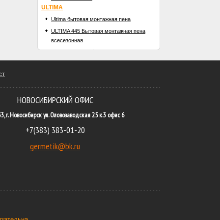
ULTIMA
Ultima бытовая монтажная пена
ULTIMA 445 Бытовая монтажная пена
всесезонная
ст
НОВОСИБИРСКИЙ ОФИС
3, г. Новосибирск ул. Оловозаводская 25 к.3 офис 6
+7(383) 383-01-20
germetik@bk.ru
язательна.