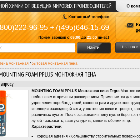
ЬНОЙ ХИМИИ ОТ ВЕДУЩИХ МИРОВЫХ ПРОИЗВОДИТЕЛЕЙ
О ком
Контактный телефон:
E
800)222-96-95
+7(495)646-15-69
g
Прием звонков с
09:00
до
21:00
пн-вс!
Товаров в
Пена монтажная
/
бытовая монтажная пена
- MOUNTING FOAM PPLUS MОНТАЖНАЯ ПЕНА
запросу
MOUNTING FOAM PPLUS Mонтажная пена Tegra
Монтажная
небольшим вторичным расширением. Применяется для мон
укрепления коробок дверей, оконных рам и других конструкц
изоляции разводящей сети, уплотнения швов и трещин, за
различных пустот. После застывания пену нужно беречь от
лучей - закрасить, заштукатурить, оклеить обоями и пр.
Характеристики:
хорошая адгезия к большинству строительных поверхно