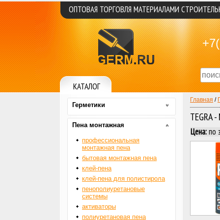
ОПТОВАЯ ТОРГОВЛЯ МАТЕРИАЛАМИ СТРОИТЕЛ
+7(
КАТАЛОГ
Главная
/
Герметики
TEGRA 
Пена монтажная
Цена:
по 
профессиональная
монтажная пена
бытовая монтажная пена
клей-пена
клей-пена для полистирола
пенополиуретановые
системы
активаторы
полиуретановая пена