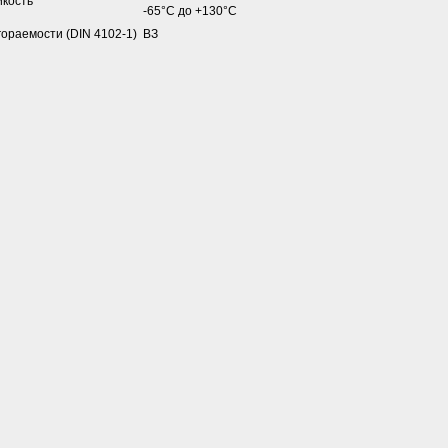
йкость
-65°С до +130°С
гораемости (DIN 4102-1)
ВЗ