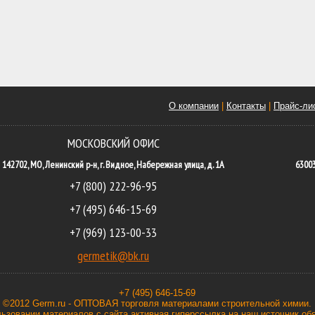
О компании
|
Контакты
|
Прайс-ли
МОСКОВСКИЙ ОФИС
142702, МО, Ленинский р-н, г. Видное, Набережная улица, д. 1А
63003
+7 (800) 222-96-95
+7 (495) 646-15-69
+7 (969) 123-00-33
germetik@bk.ru
+7 (495) 646-15-69
©2012 Germ.ru - ОПТОВАЯ торговля материалами строительной химии.
ьзовании материалов с сайта активная гиперссылка на наш источник об