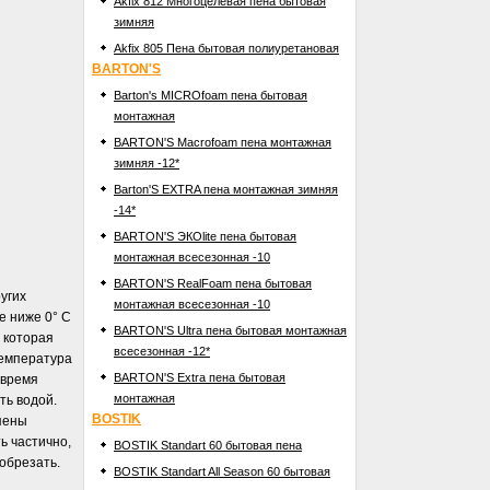
Akfix 812 Многоцелевая пена бытовая
зимняя
Akfix 805 Пена бытовая полиуретановая
BARTON'S
Barton's MICROfoam пена бытовая
монтажная
BARTON'S Macrofoam пена монтажная
зимняя -12*
Barton'S EXTRA пена монтажная зимняя
-14*
BARTON'S ЭКОlite пена бытовая
монтажная всесезонная -10
BARTON'S RealFoam пена бытовая
угих
монтажная всесезонная -10
е ниже 0° С
BARTON'S Ultra пена бытовая монтажная
, которая
всесезонная -12*
температура
BARTON'S Extra пена бытовая
 время
монтажная
ть водой.
BOSTIK
пены
ь частично,
BOSTIK Standart 60 бытовая пена
обрезать.
BOSTIK Standart All Season 60 бытовая