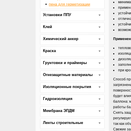
минима
пена для герметизации
примен
устойчи
Установки ППУ
отличн
устойчи
Клей
возможн
Химический анкер
Применен
теплово
Краска
изоляц
дизоля
Грунтовки и праймеры
заполн
при кр
Огнезащитные материалы
Способ п
загрязнен
Изоляционные покрытия
поверхност
будет влия
Гидроизоляция
баллона: 
работы ба
Мембрана ЭПДМ
Снять защ
регулируе
Ленты строительные
так как о
Свежие за