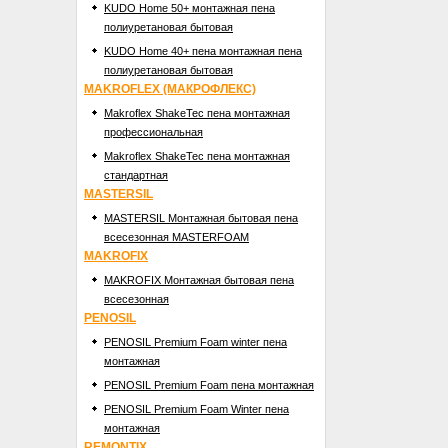
KUDO Home 50+ монтажная пена
полиуретановая бытовая
KUDO Home 40+ пена монтажная пена
полиуретановая бытовая
MAKROFLEX (МАКРОФЛЕКС)
Makroflex ShakeTec пена монтажная
профессиональная
Makroflex ShakeTec пена монтажная
стандартная
MASTERSIL
MASTERSIL Монтажная бытовая пена
всесезонная MASTERFOAM
MAKROFIX
MAKROFIX Монтажная бытовая пена
всесезонная
PENOSIL
PENOSIL Premium Foam winter пена
монтажная
PENOSIL Premium Foam пена монтажная
PENOSIL Premium Foam Winter пена
монтажная
REMONTIX