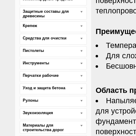
поверхност
теплопрово
Защитные составы для
древесины
Крепеж
Преимуще
Средства для очистки
Темпера
Пистолеты
Для сло
Инструменты
Бесшовн
Перчатки рабочие
Уход и защита бетона
Область п
Напыля
Рулоны
для устрой
Звукоизоляция
фундаменто
Материалы для
поверхност
строительства дорог