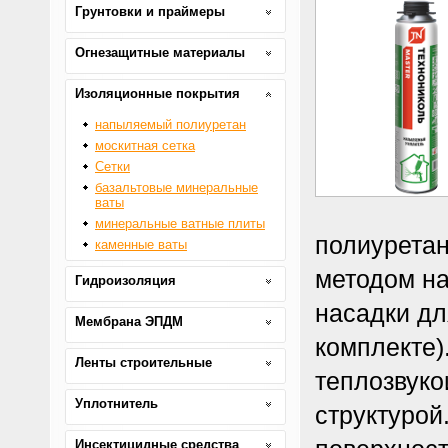
Грунтовки и праймеры
Огнезащитные материалы
Изоляционные покрытия
напыляемый полиуретан
москитная сетка
Сетки
базальтовые минеральные
ваты
минеральные ватные плиты
полиуретан
каменные ваты
методом н
Гидроизоляция
насадки дл
Мембрана ЭПДМ
комплекте
Ленты строительные
теплозвуко
Уплотнитель
структурой
Инсектицидные средства