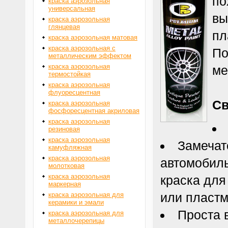
по
краска аэрозольная
универсальная
вы
краска аэрозольная
глянцевая
пл
краска аэрозольная матовая
краска аэрозольная с
По
металлическим эффектом
краска аэрозольная
ме
термостойкая
краска аэрозольная
флуоресцентная
Св
краска аэрозольная
фосфоресцентная акриловая
краска аэрозольная
резиновая
краска аэрозольная
Замечат
камуфляжная
краска аэрозольная
автомобиль
молотковая
краска аэрозольная
краска для
маркерная
или пластм
краска аэрозольная для
керамики и эмали
Проста 
краска аэрозольная для
металлочерепицы