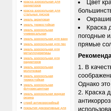
Цвет кр
краска аэрозольная для
радиаторов
большинств
краска аэрозольная для
стальных дисков
Окрашив
эмаль акриловая
эмаль термостойкая
Краска 
эмаль аэрозольная
универсальная
погодные и
эмаль аэрозольная для ванн
прямые сол
эмаль аэрозольная для пвх
эмаль аэрозольная для
металлочерепицы
Рекоменда
эмаль аэрозольная для
радиаторов
В качест
эмаль аэрозольная
молотковая
соображени
эмаль аэрозольная
термостойкая
Однако это
эмаль аэрозольная
флуоресцентная
Краска 
эмаль аэрозольная жидкая
резина
антикорроз
спрей антикоррозийный
использова
покрытия декоративные для