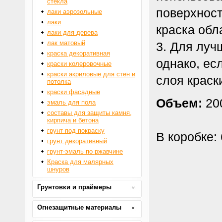
стекла
поверхност
лаки аэрозольные
лаки
краска обл
лаки для дерева
лак матовый
Для лучш
краска декоративная
однако, ес
краски колеровочные
краски акриловые для стен и
слоя краск
потолка
краски фасадные
Объем:
200
эмаль для пола
составы для защиты камня,
кирпича и бетона
грунт под покраску
В коробке: 
грунт декоративный
грунт-эмаль по ржавчине
Краска для малярных
шнуров
Грунтовки и праймеры
Огнезащитные материалы