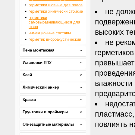
герметики шовные для полов
не долж
герметики химически стойкие
герметики
подвержен
самовыравнивающиеся для
швов
высоких те
инъекционные составы
герметик виброакустический
не реко
Пена монтажная
герметиков
превышает
Установки ППУ
проведения
Клей
влажности 
Химический анкер
предварите
Краска
недоста
Грунтовки и праймеры
пластмасс,
повлиять н
Огнезащитные материалы