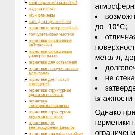
клей-герметик анаэробный
атмосферн
жидкая пробка
возможн
MS-Полимеры
нить для герметизации
до -10°С;
герметик антикоррозийный
полиуретановая мастика
отлична
герметики силиконовые
нейтральные
поверхност
герметики силиконовые
металл, де
универсальные
герметики для остекления
долгове
герметики полиуретановые
для кровли
не стек
герметики для чистых
помещений
затверд
герметики структурные
однокомпонентные
влажности 
герметики
электроизоляционные
Однако при
герметики структурные
двухкомпонентные
герметики 
герметики для
вентиляционных каналов
ограничени
герметики атмосферостойкие