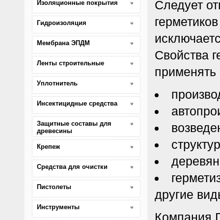
Следует от
Изоляционные покрытия
герметиков
Гидроизоляция
исключаетс
Мембрана ЭПДМ
Свойства г
Ленты строительные
применять 
Уплотнитель
произво
Инсектицидные средства
автопро
Защитные составы для
возведе
древесины
структу
Крепеж
деревян
Средства для очистки
гермети
Пистолеты
другие вид
Инструменты
Компания Г