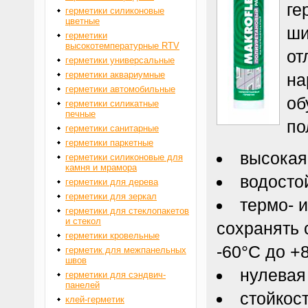
ге
герметики силиконовые
цветные
ши
герметики
высокотемпературные RTV
от
герметики универсальные
герметики аквариумные
на
герметики автомобильные
об
герметики силикатные
печные
по
герметики санитарные
герметики паркетные
высокая
герметики силиконовые для
камня и мрамора
водосто
герметики для дерева
герметики для зеркал
термо- 
герметики для стеклопакетов
и стекол
сохранять 
герметики кровельные
-60°С до +8
герметик для межпанельных
швов
нулевая
герметики для сэндвич-
панелей
стойкос
клей-герметик