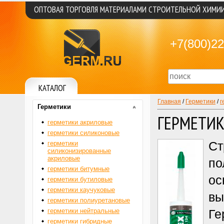
ОПТОВАЯ ТОРГОВЛЯ МАТЕРИАЛАМИ СТРОИТЕЛЬНОЙ ХИМИ
+7(800)22
КАТАЛОГ
Главная
/
Герметики
/
г
Герметики
ГЕРМЕТИ
герметики акриловые
герметики силиконовые
Ст
герметики
силиконизированные
акриловые
по
герметики битумные
ос
герметики бутиловые
герметики каучуковые
вы
герметики полиуретановые
герметики нейтральные
Ге
герметики гибридные